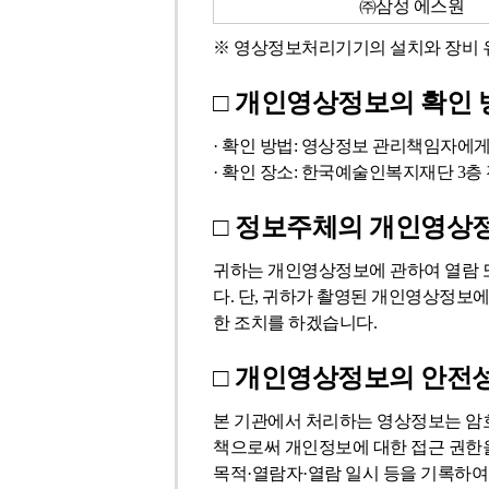
고
㈜삼성 에스원
하
위,
기
정
는
소
※ 영상정보처리기기의 설치와 장비 
간,
형
표
속,
보
영
□ 개인영상정보의 확인 
연
관
상
락
장
정
· 확인 방법: 영상정보 관리책임자에
처
소
보
· 확인 장소: 한국예술인복지재단 3
정
및
처
보
처
리
□ 정보주체의 개인영상정
를
리
기
포
방
기
귀하는 개인영상정보에 관하여 열람 
함
법
설
다. 단, 귀하가 촬영된 개인영상정보
하
-
치
한 조치를 하겠습니다.
는
촬
및
표
영
관
□ 개인영상정보의 안전
시
리
간,
등
본 기관에서 처리하는 영상정보는 암호
보
의
책으로써 개인정보에 대한 접근 권한을
관
위
목적·열람자·열람 일시 등을 기록하여