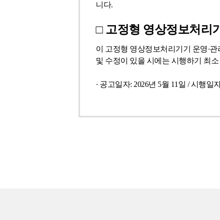
기
탁
니다.
간,
에
보
□ 고정형 영상정보처리기
관
관
한
이 고정형 영상정보처리기기 운영·관리
장
사
및 수정이 있을 시에는 시행하기 최소
소
항
정
-
· 공고일자: 2026년 5월 11일 / 시행일자:
보
수
를
탁
포
업
함
체,
하
담
는
당
표
자,
연
락
처
정
보