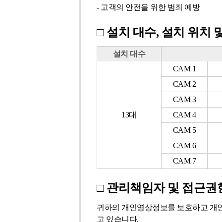
- 고객의 안전을 위한 범죄 예방
□ 설치 대수, 설치 위치
설치 대수
설
CAM 1
치
CAM 2
대
CAM 3
수,
설
13대
CAM 4
치
CAM 5
위
CAM 6
치
CAM 7
및
촬
영
□ 관리책임자 및 접근권
범
귀하의 개인영상정보를 보호하고 개인
위
고 있습니다.
-