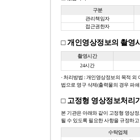
설
구분
치
관
관리책임자
대
리
접근권한자
수,
책
설
임
□ 개인영상정보의 촬영시
치
자
위
및
촬영시간
치
접
영
24시간
및
근
상
촬
· 처리방법 : 개인영상정보의 목적 외 
권
정
영
법으로 영구 삭제(출력물의 경우 파쇄
한
보
범
자
의
위
□ 고정형 영상정보처리기
-
촬
정
구
영
보
본 기관은 아래와 같이 고정형 영상정
분,
시
를
될 수 있도록 필요한 사항을 규정하고
이
간,
포
름,
보
수탁업체
함
직
관