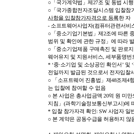
○「국가계약법」제27조 및 동법 시행
○「국가종합전자조달시스템 입찰참가자
사항을 입찰참가자격으로 등록
한 자
- 소프트웨어사업자(컴퓨터관련서비스사업
○「중소기업기본법」제2조에 따른 중
범위 및 확인에 관한 규정」에 따라 발
○「중소기업제품 구매촉진 및 판로지원
웨어유지 및 지원서비스, 세부품명번호 8
* ‘중·소기업 및 소상공인 확인서’
전일까지 발급된 것으로서 전자입찰서
○ 「소프트웨어 진흥법」제48조제4
는 입찰에 참여할 수 없음
○ 본 사업은 총사업금액 20억 원 
지침」(과학기술정보통신부고시)에 따
* 입찰 참가자격 확인: SW 사업자 
○ 본 계약은 공동수급을 허용하지 않