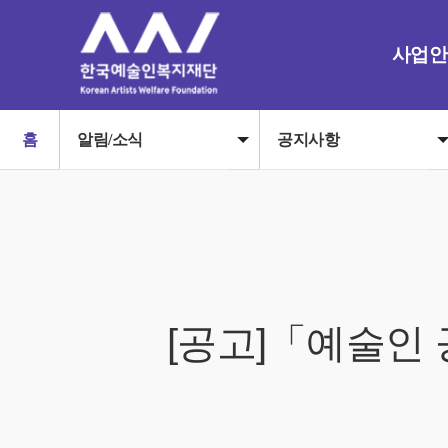
사업안
홈
알림/소식
공지사항
[공고]「예술인