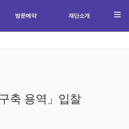
≡
방문예약
재단소개
 구축 용역」입찰