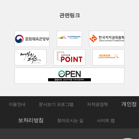
내
용
관련링크
:
인
권
침
해
또
는
차
개인정
별
이용안내
문서보기 프로그램
저작권정책
행
보처리방침
찾아오시는 길
사이트 맵
위
발