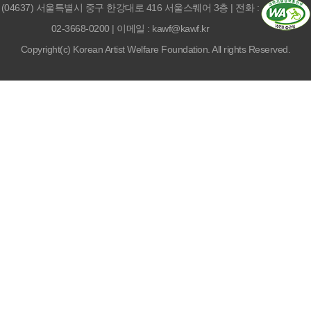
(04637) 서울특별시 중구 한강대로 416 서울스퀘어 3층 | 전화 :
생
02-3668-0200 | 이메일 : kawf@kawf.kr
시
Copyright(c) Korean Artist Welfare Foundation. All rights Reserved.
-
방
법:
전
화,
방
문,
이
메
일,
우