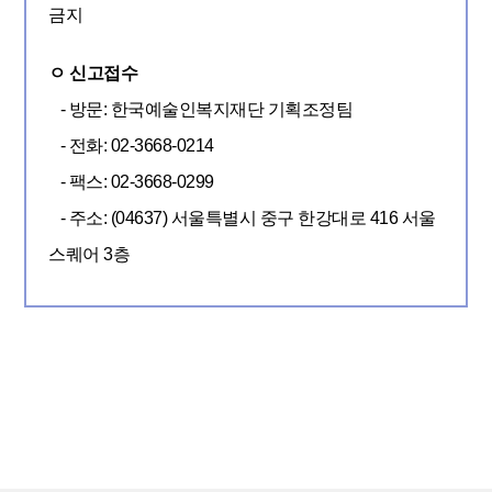
금지
위
구
ㅇ 신고접수
제
- 방문: 한국예술인복지재단 기획조정팀
처
- 전화: 02-3668-0214
리
- 팩스: 02-3668-0299
절
- 주소: (04637) 서울특별시 중구 한강대로 416 서울
차
스퀘어 3층
1
단
계
신
고
-